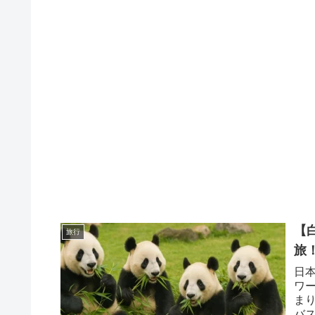
【
旅行
旅
日
ワ
ま
バ