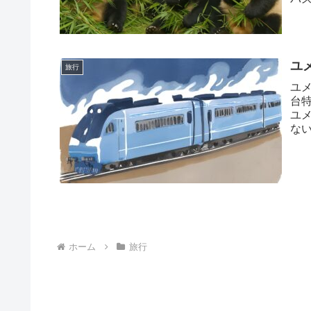
ジ
ユ
旅行
ユ
台
ユ
な
繋が
ホーム
旅行