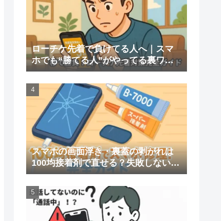
ローチケ先着で負けてる人へ｜スマ
ホでも“勝てる人”がやってる裏ワザ
全部公開
スマホの画面浮き・裏蓋の剥がれは
100均接着剤で直せる？失敗しない判
断と対処法