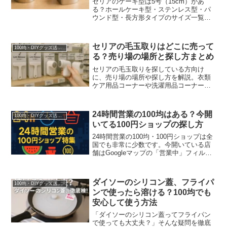
セリアのケーキ型は5号（15cm）があ
る？ホールケーキ型・ステンレス型・パ
ウンド型・長方形タイプのサイズ一覧を
まとめました。何人分か、オーブン対応
か、売り場や在庫の確認方法も紹介しま
す。
セリアの毛玉取りはどこに売って
100均・DIYグッズ活用術
る？売り場の場所と探し方まとめ
セリアの毛玉取りを探している方向け
に、売り場の場所や探し方を解説。衣類
ケア用品コーナーや洗濯用品コーナーの
探し方、見つからない時の対処法、ダイ
ソーとの違いも紹介します。
24時間営業の100均はある？今開
100均・DIYグッズ活用術
いてる100円ショップの探し方
24時間営業の100均・100円ショップは全
国でも非常に少数です。今開いている店
舗はGoogleマップの「営業中」フィルタ
ーですぐ確認できます。22時まで営業す
る店舗の目安や、ダイソー・セリア・キ
ャンドゥの営業時間も解説します。
ダイソーのシリコン蓋、フライパ
100均・DIYグッズ活用術
ンで使ったら溶ける？100均でも
安心して使う方法
「ダイソーのシリコン蓋ってフライパン
で使っても大丈夫？」そんな疑問を徹底